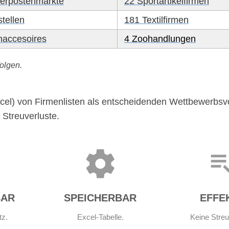
erpostenmärkte
x
22 Sportartikelfirmen
tellen
x
181 Textilfirmen
accesoires
x
4 Zoohandlungen
olgen.
cel) von Firmenlisten als entscheidenden Wettbewerbsvor
Streuverluste.
BAR
SPEICHERBAR
EFFE
tz.
Excel-Tabelle.
Keine Streu