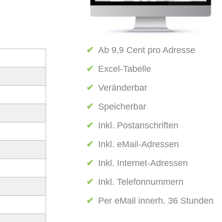
✔
x
Ab 9,9 Cent pro Adresse
✔
x
Excel-Tabelle
✔
x
Veränderbar
✔
x
Speicherbar
✔
x
Inkl. Postanschriften
✔
x
Inkl. eMail-Adressen
✔
x
Inkl. Internet-Adressen
✔
x
Inkl. Telefonnummern
✔
x
Per eMail innerh. 36 Stunden