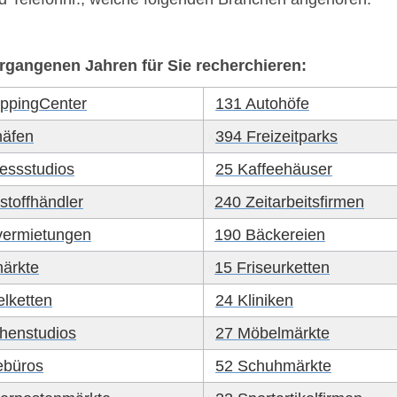
rgangenen Jahren für Sie recherchieren:
ppingCenter
x
131 Autohöfe
häfen
x
394 Freizeitparks
nessstudios
x
25 Kaffeehäuser
stoffhändler
240 Zeitarbeitsfirmen
x
vermietungen
190 Bäckereien
x
ärkte
15 Friseurketten
x
elketten
x
24 Kliniken
henstudios
x
27 Möbelmärkte
ebüros
x
52 Schuhmärkte