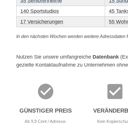
x
35 Seniorenheime
x
15 Sond
x
140 Sportstudios
x
45 Tanks
x
17 Versicherungen
x
55 Wohn
In den nächsten Wochen werden weitere Adressdaten f
x
Nutzen Sie unsere umfangreiche
Datenbank
(Ex
gezielte Kontaktaufnahme zu Unternehmen ohne 
x
GÜNSTIGER PREIS
VERÄNDER
Ab 9,9 Cent / Adresse.
Kein Kopierschu