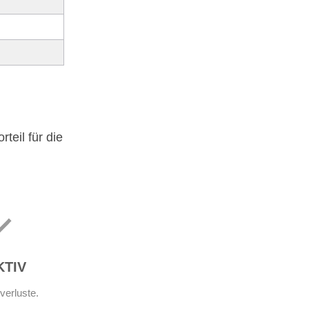
teil für die
KTIV
verluste.