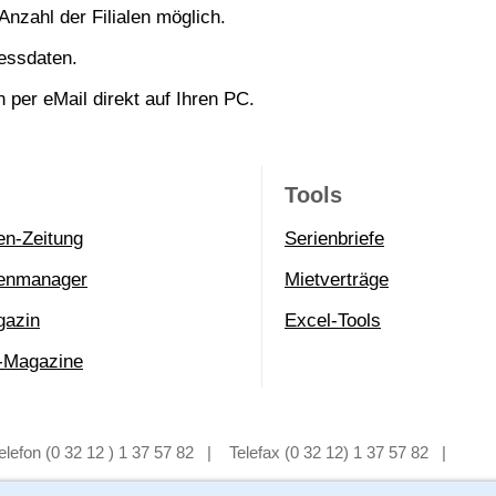
Anzahl der Filialen möglich.
ressdaten.
 per eMail direkt auf Ihren PC.
Tools
en-Zeitung
Serienbriefe
ienmanager
Mietverträge
gazin
Excel-Tools
-Magazine
elefon (0 32 12 ) 1 37 57 82
x
|
x
Telefax (0 32 12) 1 37 57 82
x
|
x