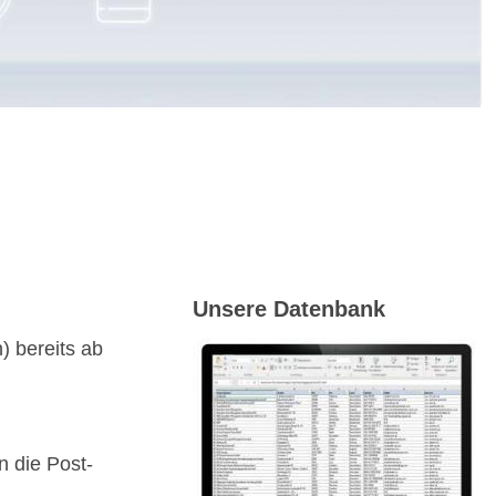
x
x
x
x
Unsere Datenbank
) bereits ab
 die Post-