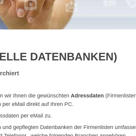
UELLE DATENBANKEN)
rchiert
fern wir Ihnen die gewünschten
Adressdaten
(Firmenlisten
 per eMail direkt auf Ihren PC.
ssdaten per eMail zu.
n und gepflegten Datenbanken der Firmenlisten umfassen
d Telefonnr., welche folgenden Branchen angehören.
x