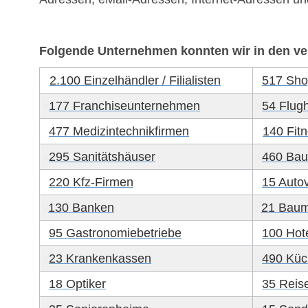
x
Folgende Unternehmen konnten wir in den ve
x
2.100 Einzelhändler / Filialisten
x
517 Sho
x
177 Franchiseunternehmen
x
54 Flug
x
477 Medizintechnikfirmen
x
140 Fit
x
295 Sanitätshäuser
x
460 Bau
x
220 Kfz-Firmen
x
15 Auto
130 Banken
21 Baum
x
x
x
95 Gastronomiebetriebe
x
100 Hot
x
23 Krankenkassen
x
490 Küc
x
18 Optiker
x
35 Reis