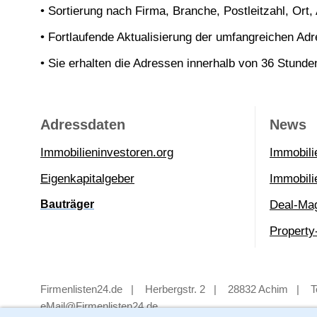
• Sortierung nach Firma, Branche, Postleitzahl, Ort, 
• Fortlaufende Aktualisierung der umfangreichen Ad
• Sie erhalten die Adressen innerhalb von 36 Stunden
x
Adressdaten
News
Immobilieninvestor
en.org
Immobili
Eigenkapitalgeber
Immobil
Bauträger
Deal-Ma
Property
x
Firmenlisten24.de
x
|
x
Herbergstr. 2
x
|
x
28832 Achim
x
|
x
T
eMail@Firmenlisten24.de