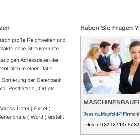
tzen
Haben Sie Fragen ?
durch große Reichweiten und
ntakte ohne Streuverluste.
ständigen Adressdaten der
entralen in einer Datei.
e Sortierung der Datenbank
a, Postleitzahl, Ort etc.
MASCHINENBAUF
Adress-Datei ( Excel )
Jessica.Mayfeld@Firmenl
rienbriefe ( Word ) erstellt
Telefon: 0 32 12 / 137 57 82